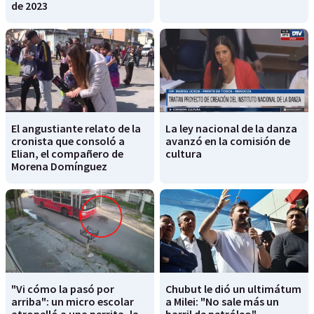
de 2023
El angustiante relato de la
La ley nacional de la danza
cronista que consoló a
avanzó en la comisión de
Elian, el compañero de
cultura
Morena Domínguez
"Vi cómo la pasó por
Chubut le dió un ultimátum
arriba": un micro escolar
a Milei: "No sale más un