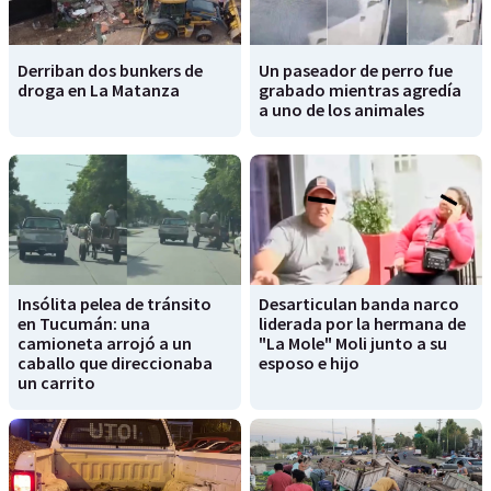
Derriban dos bunkers de
Un paseador de perro fue
droga en La Matanza
grabado mientras agredía
a uno de los animales
Insólita pelea de tránsito
Desarticulan banda narco
en Tucumán: una
liderada por la hermana de
camioneta arrojó a un
"La Mole" Moli junto a su
caballo que direccionaba
esposo e hijo
un carrito