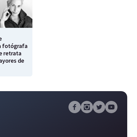
e
a fotógrafa
e retrata
ayores de