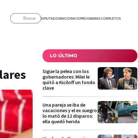
Buscar
DIPUTADOS
INICIO
INICIO
PROGRAMAS COMPLETOS
LO ÚLTIMO
lares
Sigue la pelea con los
gobernadores: Milei le
quitó a Kiciloff un fondo
clave
Una pareja se iba de
vacaciones y el ex suegro
lo mató de 12 disparos:
ella quedó herida