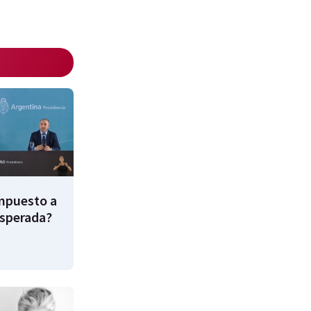
impuesto a
esperada?