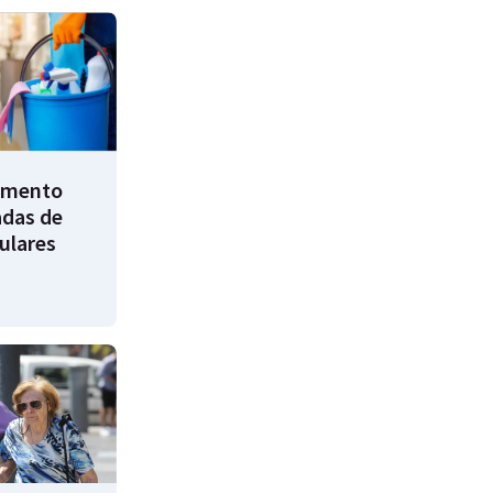
umento
adas de
ulares