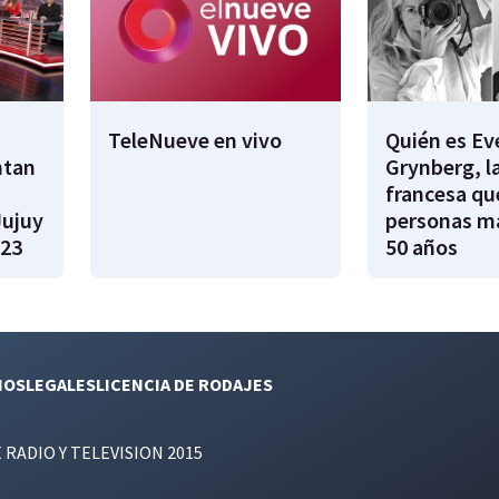
TeleNueve en vivo
Quién es Ev
ntan
Grynberg, l
francesa qu
Jujuy
personas m
023
50 años
NOS
LEGALES
LICENCIA DE RODAJES
E RADIO Y TELEVISION 2015