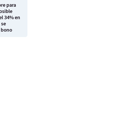
re para
osible
el 34% en
 se
 bono