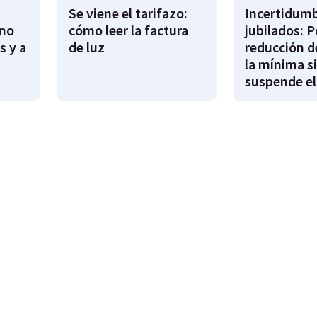
Se viene el tarifazo:
Incertidumb
rno
cómo leer la factura
jubilados: P
s y a
de luz
reducción d
la mínima si
suspende el