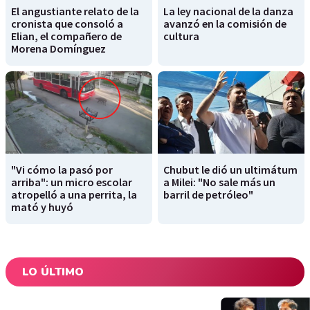
El angustiante relato de la
La ley nacional de la danza
cronista que consoló a
avanzó en la comisión de
Elian, el compañero de
cultura
Morena Domínguez
"Vi cómo la pasó por
Chubut le dió un ultimátum
arriba": un micro escolar
a Milei: "No sale más un
atropelló a una perrita, la
barril de petróleo"
mató y huyó
LO ÚLTIMO