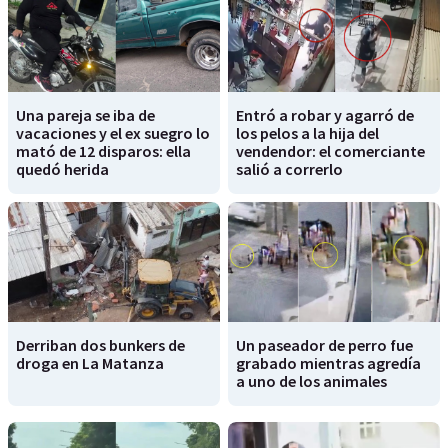
Una pareja se iba de
Entró a robar y agarró de
vacaciones y el ex suegro lo
los pelos a la hija del
mató de 12 disparos: ella
vendendor: el comerciante
quedó herida
salió a correrlo
Derriban dos bunkers de
Un paseador de perro fue
droga en La Matanza
grabado mientras agredía
a uno de los animales