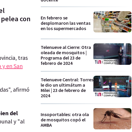
el
a pelea con
En febrero se
desplomaron las ventas
en los supermercados
Telenueve al Cierre: Otra
oleada de mosquitos |
vincia, tras
Programa del 23 de
febrero de 2024
o y en San
Telenueve Central: Torres
le dio un ultimátum a
das", afirmó
Milei | 23 de febrero de
2024
ien del
Insoportables: otra ola
de mosquitos copó el
unal y "al
AMBA