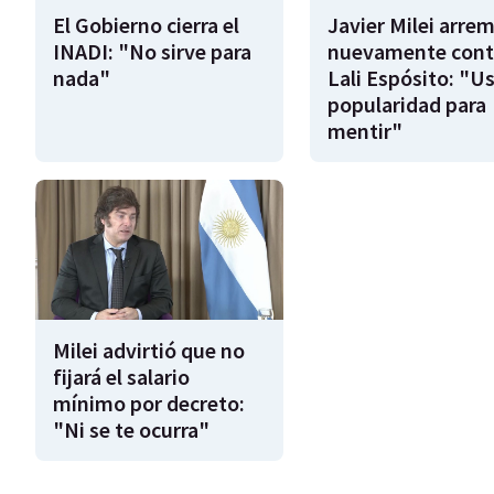
El Gobierno cierra el
Javier Milei arre
INADI: "No sirve para
nuevamente cont
nada"
Lali Espósito: "U
popularidad para
mentir"
Milei advirtió que no
fijará el salario
mínimo por decreto:
"Ni se te ocurra"