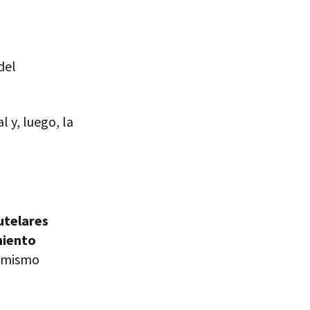
del
 y, luego, la
utelares
miento
l mismo