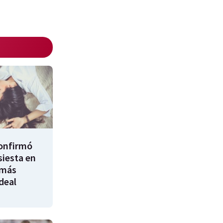
confirmó
siesta en
 más
ideal