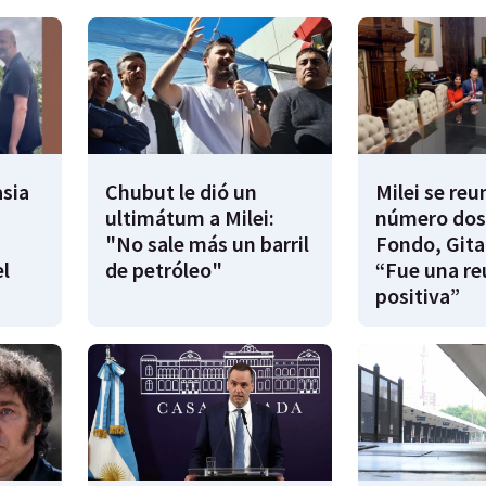
sia
Chubut le dió un
Milei se reu
ultimátum a Milei:
número dos
"No sale más un barril
Fondo, Gita
l
de petróleo"
“Fue una re
positiva”