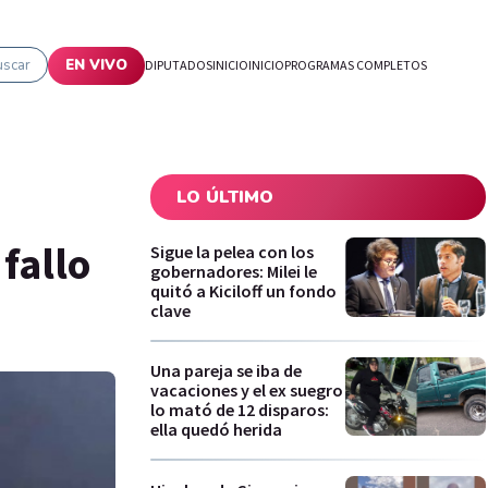
uscar
EN VIVO
DIPUTADOS
INICIO
INICIO
PROGRAMAS COMPLETOS
LO ÚLTIMO
fallo
Sigue la pelea con los
gobernadores: Milei le
quitó a Kiciloff un fondo
clave
Una pareja se iba de
vacaciones y el ex suegro
lo mató de 12 disparos:
ella quedó herida