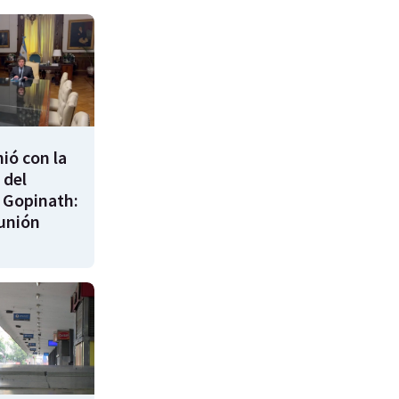
nió con la
 del
 Gopinath:
unión