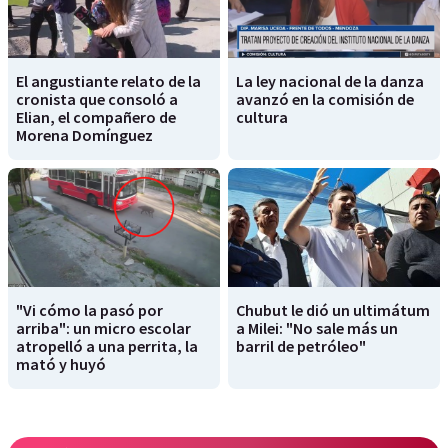
El angustiante relato de la
La ley nacional de la danza
cronista que consoló a
avanzó en la comisión de
Elian, el compañero de
cultura
Morena Domínguez
"Vi cómo la pasó por
Chubut le dió un ultimátum
arriba": un micro escolar
a Milei: "No sale más un
atropelló a una perrita, la
barril de petróleo"
mató y huyó