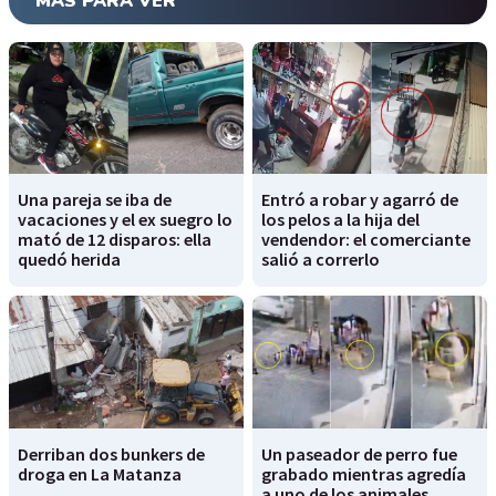
MÁS PARA VER
Una pareja se iba de
Entró a robar y agarró de
vacaciones y el ex suegro lo
los pelos a la hija del
mató de 12 disparos: ella
vendendor: el comerciante
quedó herida
salió a correrlo
Derriban dos bunkers de
Un paseador de perro fue
droga en La Matanza
grabado mientras agredía
a uno de los animales