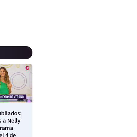
bilados:
 a Nelly
grama
l 4 de