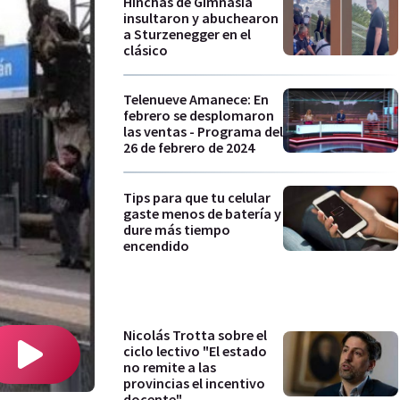
Hinchas de Gimnasia
insultaron y abuchearon
a Sturzenegger en el
clásico
Telenueve Amanece: En
febrero se desplomaron
las ventas - Programa del
26 de febrero de 2024
Tips para que tu celular
gaste menos de batería y
dure más tiempo
encendido
Nicolás Trotta sobre el
ciclo lectivo "El estado
no remite a las
provincias el incentivo
docente"