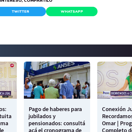
E INTERESÓ, COMPARTILO
TWITTER
WHATSAPP
os:
Pago de haberes para
Conexión Ju
tuita
jubilados y
Recordamos
rama
pensionados: consultá
Omar | Pro
de
acá el cronograma de
Completo de