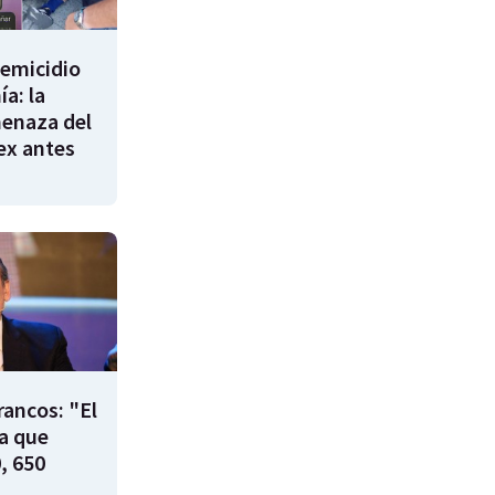
femicidio
a: la
enaza del
 ex antes
rancos: "El
ía que
, 650