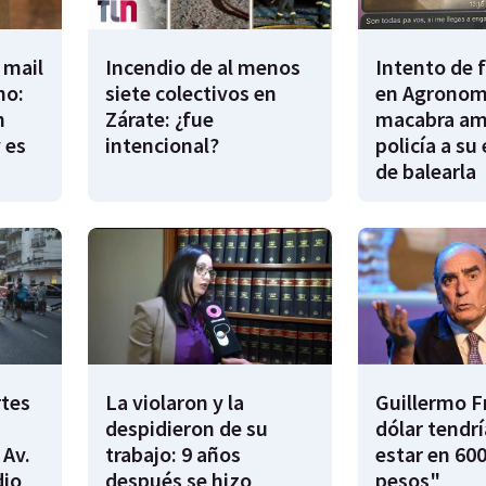
 mail
Incendio de al menos
Intento de 
no:
siete colectivos en
en Agronomí
n
Zárate: ¿fue
macabra am
 es
intencional?
policía a su
de balearla
rtes
La violaron y la
Guillermo F
despidieron de su
dólar tendr
 Av.
trabajo: 9 años
estar en 600
dio
después se hizo
pesos"