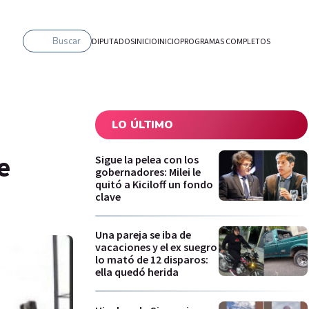
Buscar
DIPUTADOS
INICIO
INICIO
PROGRAMAS COMPLETOS
LO ÚLTIMO
e
Sigue la pelea con los
gobernadores: Milei le
quitó a Kiciloff un fondo
clave
Una pareja se iba de
vacaciones y el ex suegro
lo mató de 12 disparos:
ella quedó herida