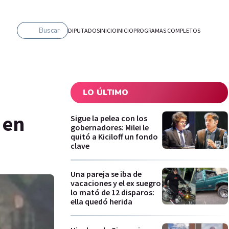
Buscar
DIPUTADOS
INICIO
INICIO
PROGRAMAS COMPLETOS
LO ÚLTIMO
 en
Sigue la pelea con los
gobernadores: Milei le
quitó a Kiciloff un fondo
clave
Una pareja se iba de
vacaciones y el ex suegro
lo mató de 12 disparos:
ella quedó herida