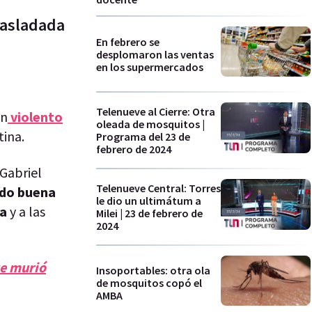
rasladada
En febrero se
desplomaron las ventas
en los supermercados
Telenueve al Cierre: Otra
un
violento
oleada de mosquitos |
tina.
Programa del 23 de
febrero de 2024
 Gabriel
Telenueve Central: Torres
ndo buena
le dio un ultimátum a
ca
y a las
Milei | 23 de febrero de
2024
ue murió
Insoportables: otra ola
de mosquitos copó el
AMBA