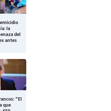
femicidio
a: la
enaza del
 ex antes
rancos: "El
ía que
, 650