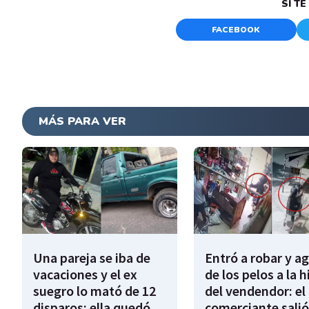
SI T
FACEBOOK
MÁS PARA VER
Una pareja se iba de
Entró a robar y a
vacaciones y el ex
de los pelos a la h
suegro lo mató de 12
del vendendor: el
disparos: ella quedó
comerciante salió