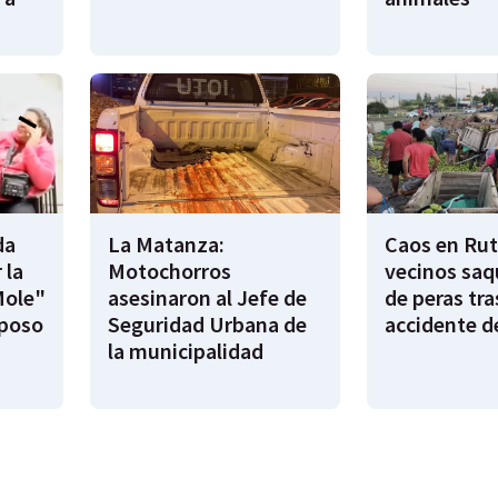
da
La Matanza:
Caos en Rut
 la
Motochorros
vecinos saq
Mole"
asesinaron al Jefe de
de peras tra
sposo
Seguridad Urbana de
accidente d
la municipalidad