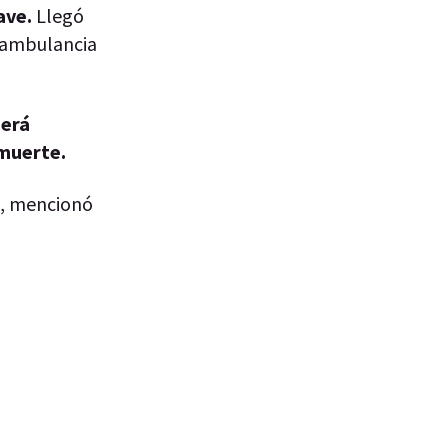
ave.
Llegó
a ambulancia
berá
 muerte.
", mencionó