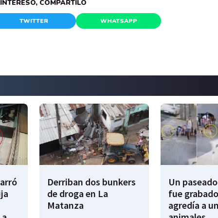
E INTERESÓ, COMPARTILO
TWITTER
WHATSAPP
garró
Derriban dos bunkers
Un paseador
ija
de droga en La
fue grabado
Matanza
agredía a un
 a
animales