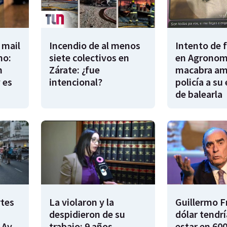
 mail
Incendio de al menos
Intento de 
no:
siete colectivos en
en Agronomí
n
Zárate: ¿fue
macabra am
 es
intencional?
policía a su
de balearla
rtes
La violaron y la
Guillermo F
despidieron de su
dólar tendr
 Av.
trabajo: 9 años
estar en 600