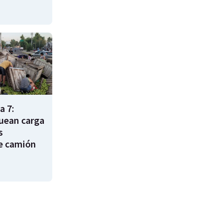
a 7:
uean carga
s
e camión