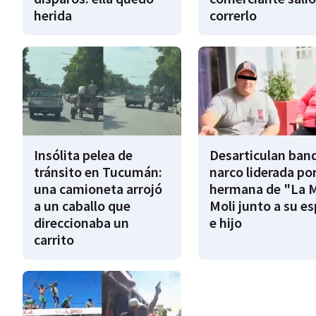
herida
correrlo
Insólita pelea de
Desarticulan ban
tránsito en Tucumán:
narco liderada por
una camioneta arrojó
hermana de "La 
a un caballo que
Moli junto a su e
direccionaba un
e hijo
carrito