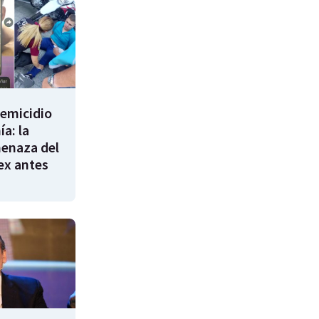
femicidio
a: la
enaza del
 ex antes