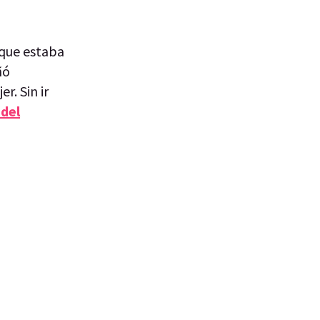
 que estaba
ñó
r. Sin ir
 del