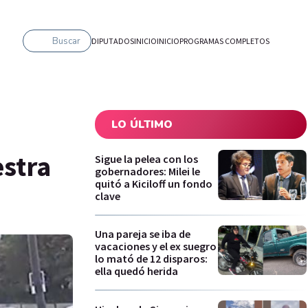
Buscar
DIPUTADOS
INICIO
INICIO
PROGRAMAS COMPLETOS
LO ÚLTIMO
estra
Sigue la pelea con los
gobernadores: Milei le
quitó a Kiciloff un fondo
clave
Una pareja se iba de
vacaciones y el ex suegro
lo mató de 12 disparos:
ella quedó herida