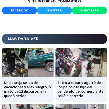
SI TE INTERESÓ, COMPARTILO
FACEBOOK
TWITTER
WHATSAPP
MÁS PARA VER
Una pareja se iba de
Entró a robar y agarró de
vacaciones y el ex suegro lo
los pelos a la hija del
mató de 12 disparos: ella
vendendor: el comerciante
quedó herida
salió a correrlo