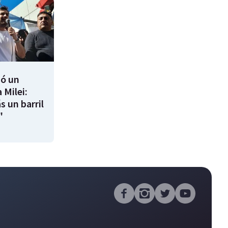
ió un
 Milei:
s un barril
"