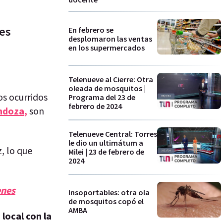
es
En febrero se
desplomaron las ventas
en los supermercados
Telenueve al Cierre: Otra
oleada de mosquitos |
os ocurridos
Programa del 23 de
febrero de 2024
doza,
son
Telenueve Central: Torres
le dio un ultimátum a
z, lo que
Milei | 23 de febrero de
2024
enes
Insoportables: otra ola
de mosquitos copó el
AMBA
local con la