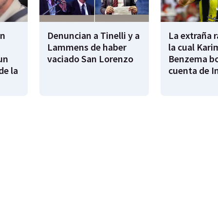
en
Denuncian a Tinelli y a
La extraña 
Lammens de haber
la cual Kari
un
vaciado San Lorenzo
Benzema bo
de la
cuenta de I