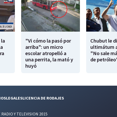
 la
"Vi cómo la pasó por
Chubut le d
la
arriba": un micro
ultimátum a
ra
escolar atropelló a
"No sale má
una perrita, la mató y
de petróleo
huyó
NOS
LEGALES
LICENCIA DE RODAJES
E RADIO Y TELEVISION 2015