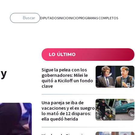
Buscar
DIPUTADOS
INICIO
INICIO
PROGRAMAS COMPLETOS
LO ÚLTIMO
 y
Sigue la pelea con los
gobernadores: Milei le
quitó a Kiciloff un fondo
clave
Una pareja se iba de
vacaciones y el ex suegro
lo mató de 12 disparos:
ella quedó herida