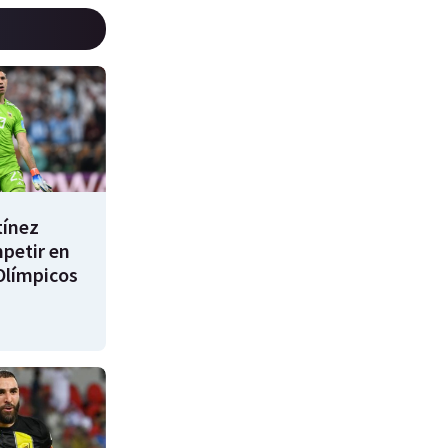
tínez
mpetir en
Olímpicos