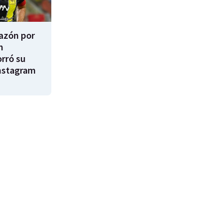
razón por
m
rró su
nstagram