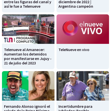
entre las figuras del canal y
diciembre de 2022 |
así le fue a Telenueve
Argentina campeón
Telenueve al Amanecer:
TeleNueve en vivo
Aumentan los detenidos
por manifestarse en Jujuy -
21 de julio del 2023
Fernando Alonso ignoró el
Incertidumbre para
saludo de la Reina Máxima
jubilados: Posible