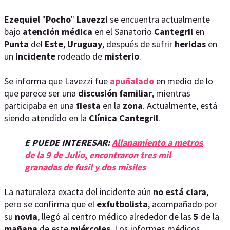
Ezequiel
"
Pocho
"
Lavezzi
se encuentra actualmente
bajo
atención
médica
en el Sanatorio
Cantegril
en
Punta
del
Este
,
Uruguay
, después de sufrir
heridas
en
un
incidente
rodeado de
misterio
.
Se informa que Lavezzi fue
apuñalado
en medio de lo
que parece ser una
discusión
familiar
, mientras
participaba en una
fiesta
en la
zona
. Actualmente, está
siendo atendido en la
Clínica
Cantegril
.
E PUEDE INTERESAR:
Allanamiento a metros
de la 9 de Julio, encontraron tres mil
granadas de fusil y dos misiles
La naturaleza exacta del incidente aún
no
está
clara
,
pero se confirma que el
exfutbolista
, acompañado por
su
novia
, llegó al centro médico alrededor de las
5
de la
mañana
de este
miércoles
. Los informes médicos