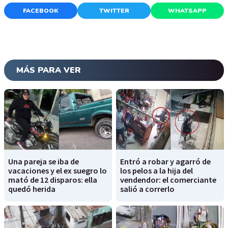
FACEBOOK
TWITTER
WHATSAPP
MÁS PARA VER
Una pareja se iba de
Entró a robar y agarró de
vacaciones y el ex suegro lo
los pelos a la hija del
mató de 12 disparos: ella
vendendor: el comerciante
quedó herida
salió a correrlo