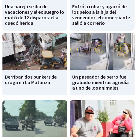
Una pareja se iba de
Entró a robar y agarró de
vacaciones y el ex suegro lo
los pelos a la hija del
mató de 12 disparos: ella
vendendor: el comerciante
quedó herida
salió a correrlo
Derriban dos bunkers de
Un paseador de perro fue
droga en La Matanza
grabado mientras agredía
a uno de los animales