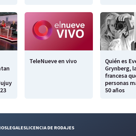
TeleNueve en vivo
Quién es Ev
ntan
Grynberg, l
francesa qu
Jujuy
personas m
023
50 años
NOS
LEGALES
LICENCIA DE RODAJES