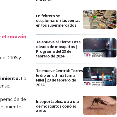
En febrero se
desplomaron las ventas
en los supermercados
r el corazón
Telenueve al Cierre: Otra
oleada de mosquitos |
Programa del 23 de
febrero de 2024
 de D10S y
Telenueve Central: Torres
le dio un ultimátum a
cimiento.
Lo
Milei | 23 de febrero de
2024
ense.
operación de
Insoportables: otra ola
cedimiento
de mosquitos copó el
AMBA