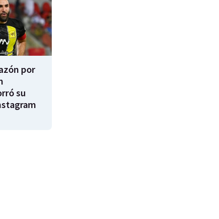
razón por
m
rró su
nstagram