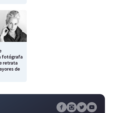
e
a fotógrafa
e retrata
ayores de