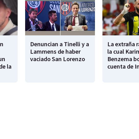
en
Denuncian a Tinelli y a
La extraña 
Lammens de haber
la cual Kari
un
vaciado San Lorenzo
Benzema bo
de la
cuenta de I