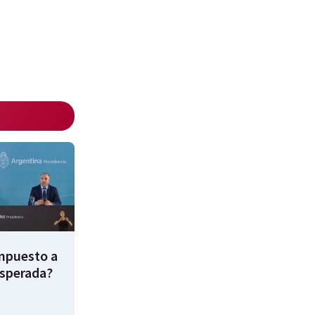
impuesto a
esperada?