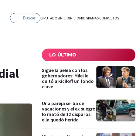
Buscar
DIPUTADOS
INICIO
INICIO
PROGRAMAS COMPLETOS
LO ÚLTIMO
dial
Sigue la pelea con los
gobernadores: Milei le
quitó a Kiciloff un fondo
clave
Una pareja se iba de
vacaciones y el ex suegro
lo mató de 12 disparos:
ella quedó herida