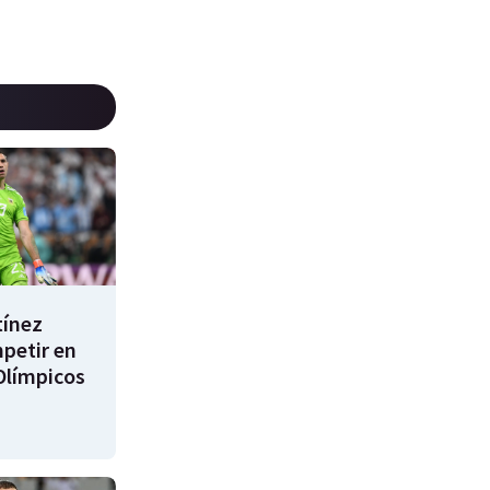
tínez
mpetir en
Olímpicos