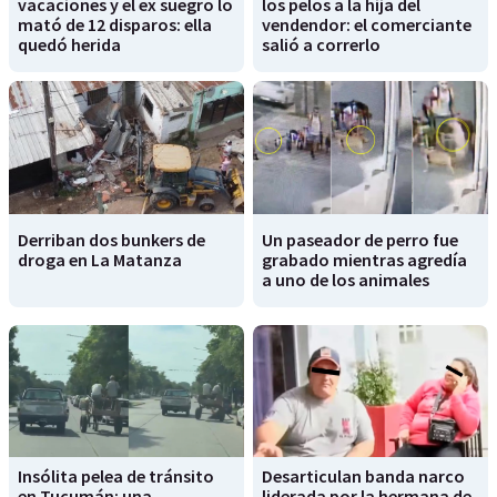
vacaciones y el ex suegro lo
los pelos a la hija del
mató de 12 disparos: ella
vendendor: el comerciante
quedó herida
salió a correrlo
Derriban dos bunkers de
Un paseador de perro fue
droga en La Matanza
grabado mientras agredía
a uno de los animales
Insólita pelea de tránsito
Desarticulan banda narco
en Tucumán: una
liderada por la hermana de