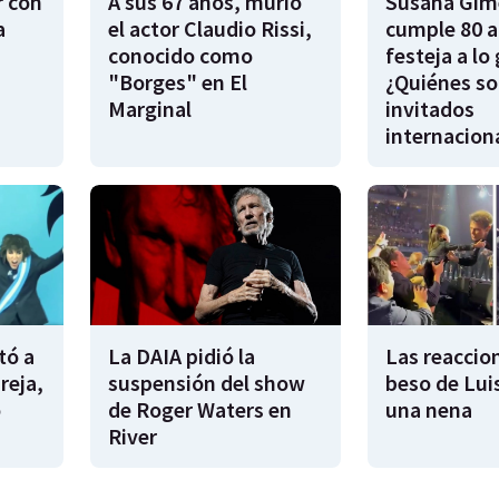
r con
A sus 67 años, murió
Susana Gim
a
el actor Claudio Rissi,
cumple 80 a
conocido como
festeja a lo
"Borges" en El
¿Quiénes so
Marginal
invitados
internacion
tó a
La DAIA pidió la
Las reaccion
reja,
suspensión del show
beso de Lui
o
de Roger Waters en
una nena
River