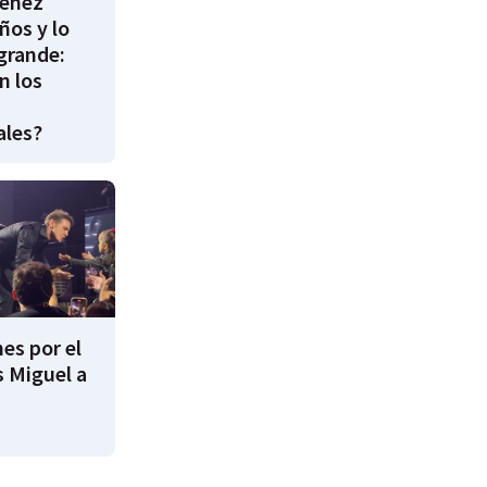
énez
ños y lo
 grande:
n los
ales?
es por el
s Miguel a