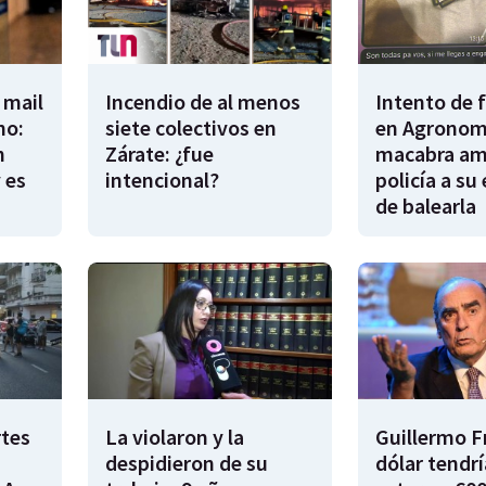
 mail
Incendio de al menos
Intento de 
no:
siete colectivos en
en Agronomí
n
Zárate: ¿fue
macabra am
 es
intencional?
policía a su
de balearla
rtes
La violaron y la
Guillermo F
despidieron de su
dólar tendr