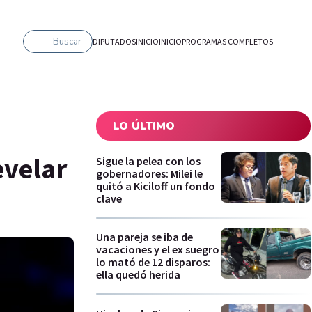
Buscar
DIPUTADOS
INICIO
INICIO
PROGRAMAS COMPLETOS
LO ÚLTIMO
evelar
Sigue la pelea con los
gobernadores: Milei le
quitó a Kiciloff un fondo
clave
Una pareja se iba de
vacaciones y el ex suegro
lo mató de 12 disparos:
ella quedó herida