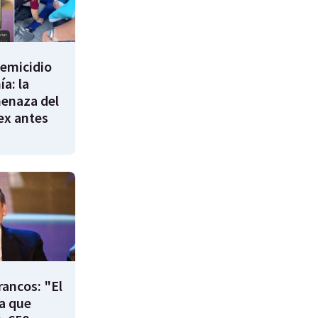
femicidio
a: la
enaza del
 ex antes
rancos: "El
ía que