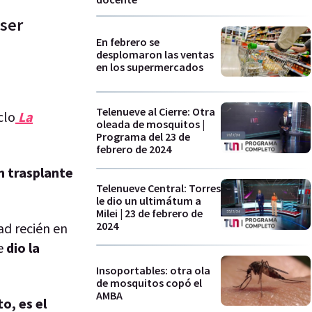
 ser
En febrero se
desplomaron las ventas
en los supermercados
Telenueve al Cierre: Otra
clo
La
oleada de mosquitos |
Programa del 23 de
febrero de 2024
n trasplante
Telenueve Central: Torres
le dio un ultimátum a
Milei | 23 de febrero de
2024
ad recién en
te
dio la
Insoportables: otra ola
de mosquitos copó el
AMBA
o, es el