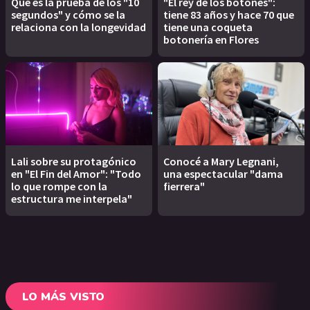
Qué es la prueba de los "10
"El rey de los botones":
segundos" y cómo se la
tiene 83 años y hace 70 que
relaciona con la longevidad
tiene una coqueta
botonería en Flores
Lali sobre su protagónico
Conocé a Mary Legnani,
en "El Fin del Amor": "Todo
una espectacular "dama
lo que rompe con la
fierrera"
estructura me interpela"
LO MÁS VISTO