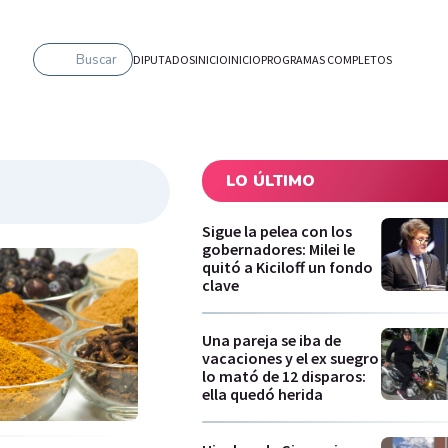
Buscar
DIPUTADOS
INICIO
INICIO
PROGRAMAS COMPLETOS
LO ÚLTIMO
Sigue la pelea con los
gobernadores: Milei le
quitó a Kiciloff un fondo
clave
Una pareja se iba de
vacaciones y el ex suegro
lo mató de 12 disparos:
ella quedó herida