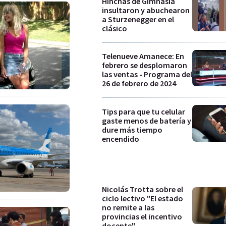
Hinchas de Gimnasia
insultaron y abuchearon
a Sturzenegger en el
clásico
Telenueve Amanece: En
febrero se desplomaron
las ventas - Programa del
26 de febrero de 2024
Tips para que tu celular
gaste menos de batería y
dure más tiempo
encendido
Nicolás Trotta sobre el
ciclo lectivo "El estado
no remite a las
provincias el incentivo
docente"