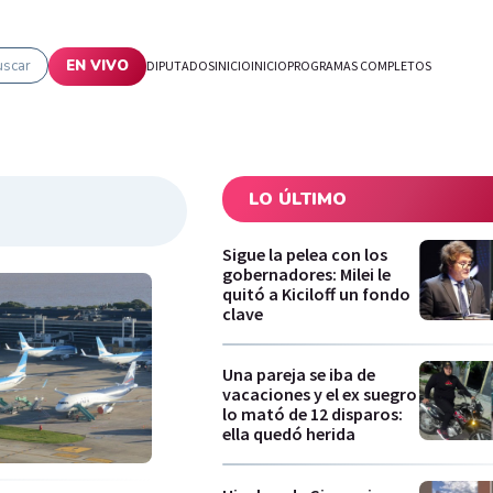
uscar
EN VIVO
DIPUTADOS
INICIO
INICIO
PROGRAMAS COMPLETOS
LO ÚLTIMO
Sigue la pelea con los
gobernadores: Milei le
quitó a Kiciloff un fondo
clave
Una pareja se iba de
vacaciones y el ex suegro
lo mató de 12 disparos:
ella quedó herida