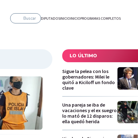
Buscar
DIPUTADOS
INICIO
INICIO
PROGRAMAS COMPLETOS
LO ÚLTIMO
Sigue la pelea con los
gobernadores: Milei le
quitó a Kiciloff un fondo
clave
Una pareja se iba de
vacaciones y el ex suegro
lo mató de 12 disparos:
ella quedó herida