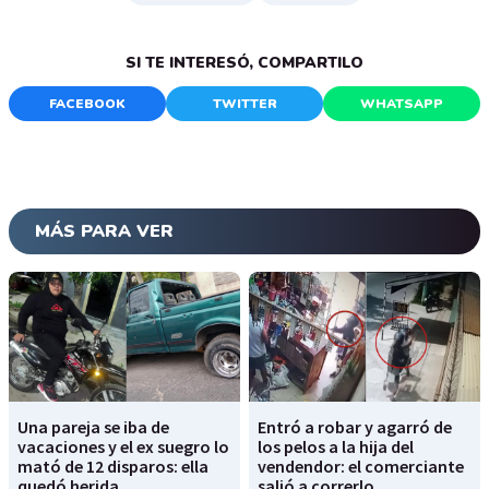
SI TE INTERESÓ, COMPARTILO
FACEBOOK
TWITTER
WHATSAPP
MÁS PARA VER
Una pareja se iba de
Entró a robar y agarró de
vacaciones y el ex suegro lo
los pelos a la hija del
mató de 12 disparos: ella
vendendor: el comerciante
quedó herida
salió a correrlo