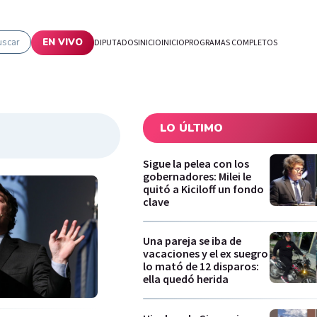
uscar
EN VIVO
DIPUTADOS
INICIO
INICIO
PROGRAMAS COMPLETOS
LO ÚLTIMO
Sigue la pelea con los
gobernadores: Milei le
quitó a Kiciloff un fondo
clave
Una pareja se iba de
vacaciones y el ex suegro
lo mató de 12 disparos:
ella quedó herida