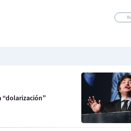
B
a “dolarización”