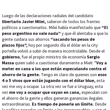
Luego de las declaraciones radiales del candidato
libertario Javier Milei,
salieron de todos los frentes
políticos a cuestionarlos. Milei había manifestado que
“El
peso argentino no vale nada”
y que él alentaba a que la
gente cuidara sus ahorros
“sacando los pesos de
plazos fijos”,
hoy por segundo día el dólar en la city
porteña volvió a subir de manera incontrolable. Desde el
gobierno
, fue el propio ministro de economía
Sergio
Massa
quien salió a cuestionar duramente a Mieli: “
Voy a
meter en cana a los que están especulando contra el
ahorro de la gente.
Tengo en claro de quienes son
esos
4 o 5 vivos que están jugando con el dólar blue,
esta
vez me voy a ocupar. La otra vez se fue a Uruguay, esta
vez
me voy a ocupar que vayan en cana,
especulan con
el ahorro de la gente y ellos generan ganancias ilegales
extraordinarias.
Es tiempo de ponerle un límite.
Desde
la política ponerles un límite a los irresponsables, y con el