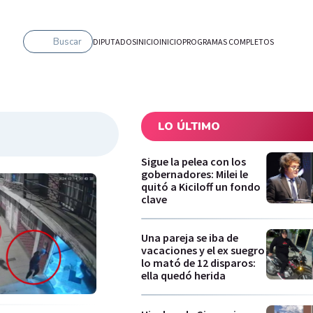
Buscar
DIPUTADOS
INICIO
INICIO
PROGRAMAS COMPLETOS
LO ÚLTIMO
Sigue la pelea con los
gobernadores: Milei le
quitó a Kiciloff un fondo
clave
Una pareja se iba de
vacaciones y el ex suegro
lo mató de 12 disparos:
ella quedó herida