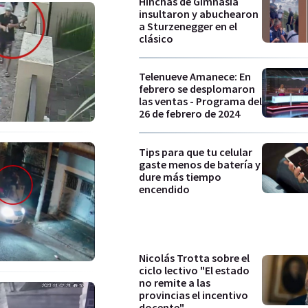
Hinchas de Gimnasia
insultaron y abuchearon
a Sturzenegger en el
clásico
Telenueve Amanece: En
febrero se desplomaron
las ventas - Programa del
26 de febrero de 2024
Tips para que tu celular
gaste menos de batería y
dure más tiempo
encendido
Nicolás Trotta sobre el
ciclo lectivo "El estado
no remite a las
provincias el incentivo
docente"