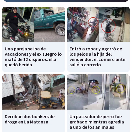
Una pareja se iba de
Entró a robar y agarró de
vacaciones y el ex suegro lo
los pelos a la hija del
mató de 12 disparos: ella
vendendor: el comerciante
quedó herida
salió a correrlo
Derriban dos bunkers de
Un paseador de perro fue
droga en La Matanza
grabado mientras agredía
a uno de los animales