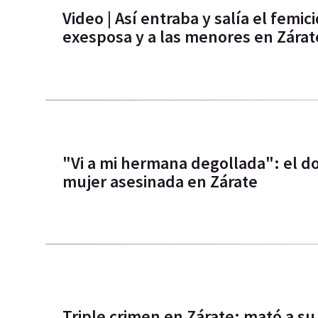
Video | Así entraba y salía el femi
exesposa y a las menores en Zárat
"Vi a mi hermana degollada": el d
mujer asesinada en Zárate
Triple crimen en Zárate: mató a su