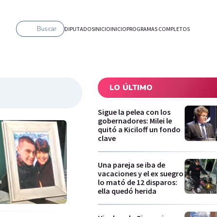
Buscar
DIPUTADOS
INICIO
INICIO
PROGRAMAS COMPLETOS
LO ÚLTIMO
Sigue la pelea con los
gobernadores: Milei le
quitó a Kiciloff un fondo
clave
Una pareja se iba de
vacaciones y el ex suegro
lo mató de 12 disparos:
ella quedó herida