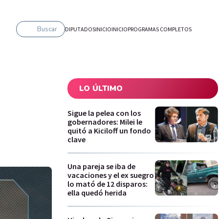
Buscar
DIPUTADOS
INICIO
INICIO
PROGRAMAS COMPLETOS
LO ÚLTIMO
Sigue la pelea con los
gobernadores: Milei le
quitó a Kiciloff un fondo
clave
Una pareja se iba de
vacaciones y el ex suegro
lo mató de 12 disparos:
ella quedó herida