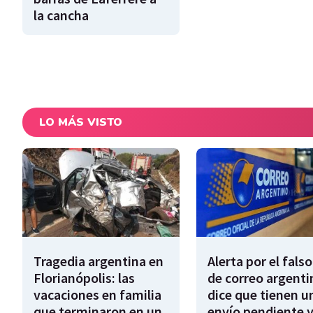
la cancha
LO MÁS VISTO
Tragedia argentina en
Alerta por el falso
Florianópolis: las
de correo argenti
vacaciones en familia
dice que tienen u
que terminaron en un
envío pendiente y