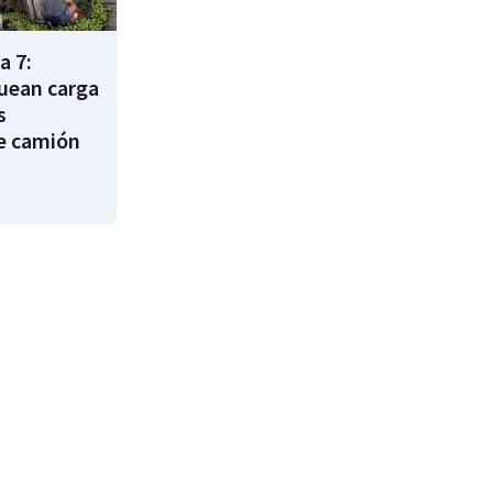
a 7:
uean carga
s
e camión