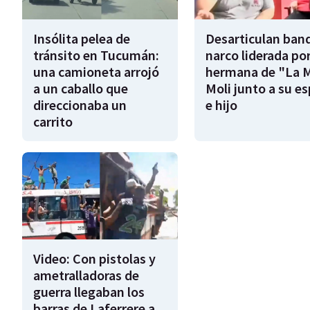
Insólita pelea de
Desarticulan ban
tránsito en Tucumán:
narco liderada por
una camioneta arrojó
hermana de "La 
a un caballo que
Moli junto a su e
direccionaba un
e hijo
carrito
Video: Con pistolas y
ametralladoras de
guerra llegaban los
barras de Laferrere a