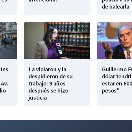
de balearla
rtes
La violaron y la
Guillermo F
despidieron de su
dólar tendr
 Av.
trabajo: 9 años
estar en 600
dio
después se hizo
pesos"
justicia