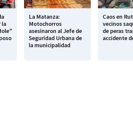
da
La Matanza:
Caos en Rut
 la
Motochorros
vecinos saq
Mole"
asesinaron al Jefe de
de peras tra
sposo
Seguridad Urbana de
accidente d
la municipalidad