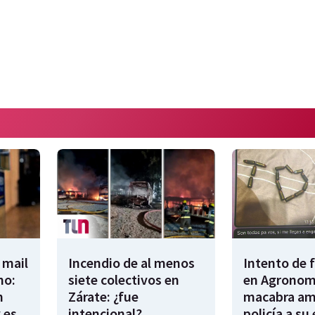
 mail
Incendio de al menos
Intento de 
no:
siete colectivos en
en Agronomí
n
Zárate: ¿fue
macabra am
 es
intencional?
policía a su