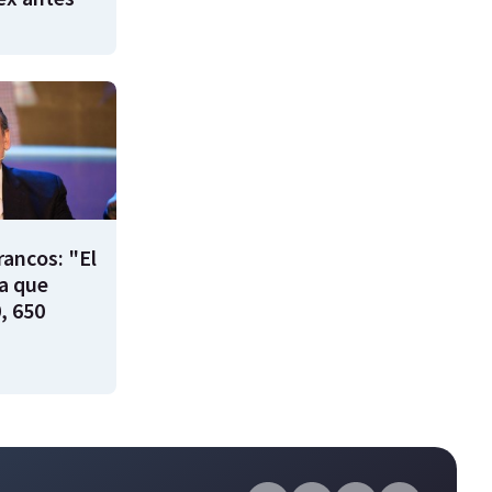
rancos: "El
ía que
, 650