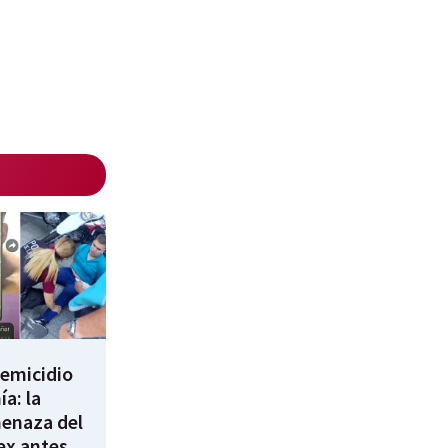
femicidio
a: la
enaza del
 ex antes