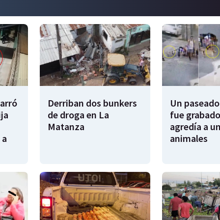
garró
Derriban dos bunkers
Un paseador
ija
de droga en La
fue grabado
Matanza
agredía a un
 a
animales