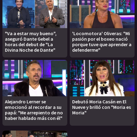
"Va a estar muy bueno",
'Locomotora' Oliveras: "Mi
aseguró Dante Gebel a
pasión por el boxeo nació
horas del debut de "La
porque tuve que aprender a
Divina Noche de Dante"
defenderme"
Alejandro Lerner se
Debutó Moria Casán en El
emocionó al recordar a su
Nueve y brilló con "Moria es
papá: "Me arrepiento de no
Moria"
haber hablado más con él"