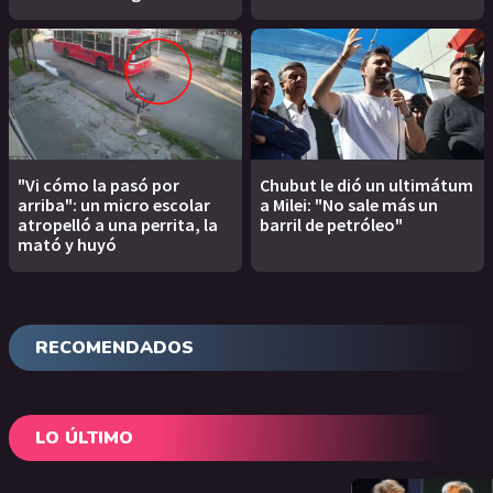
"Vi cómo la pasó por
Chubut le dió un ultimátum
arriba": un micro escolar
a Milei: "No sale más un
atropelló a una perrita, la
barril de petróleo"
mató y huyó
RECOMENDADOS
LO ÚLTIMO