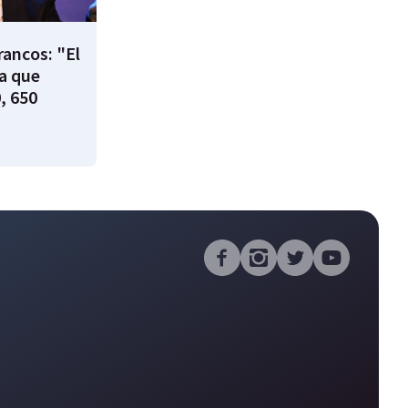
rancos: "El
ía que
, 650