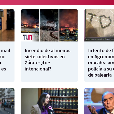
 mail
Incendio de al menos
Intento de 
no:
siete colectivos en
en Agronomí
n
Zárate: ¿fue
macabra am
 es
intencional?
policía a su
de balearla