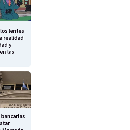
los lentes
 realidad
dad y
en las
 bancarias
star
a Mercado