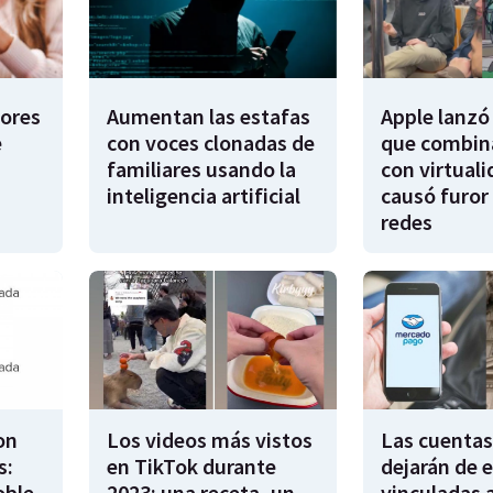
dores
Aumentan las estafas
Apple lanzó 
e
con voces clonadas de
que combina
familiares usando la
con virtuali
inteligencia artificial
causó furor 
redes
on
Los videos más vistos
Las cuentas
s:
en TikTok durante
dejarán de e
oble
2023: una receta, un
vinculadas 