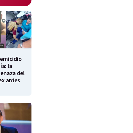
femicidio
a: la
enaza del
 ex antes