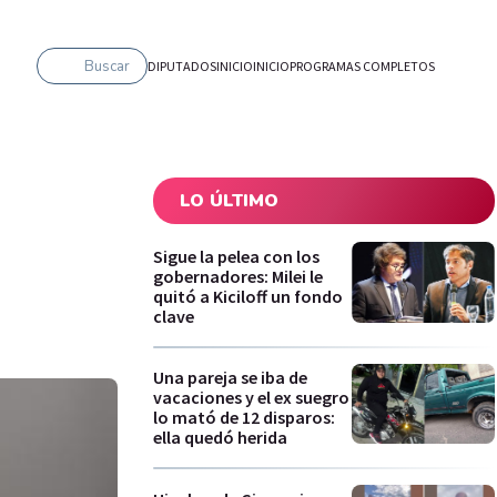
Buscar
DIPUTADOS
INICIO
INICIO
PROGRAMAS COMPLETOS
LO ÚLTIMO
Sigue la pelea con los
gobernadores: Milei le
quitó a Kiciloff un fondo
clave
Una pareja se iba de
vacaciones y el ex suegro
lo mató de 12 disparos:
ella quedó herida