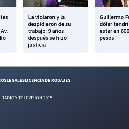
rtes
La violaron y la
Guillermo F
despidieron de su
dólar tendr
 Av.
trabajo: 9 años
estar en 600
dio
después se hizo
pesos"
justicia
NOS
LEGALES
LICENCIA DE RODAJES
E RADIO Y TELEVISION 2015