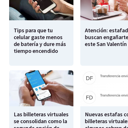
Tips para que tu
Atención: estafa
celular gaste menos
buscan engañart
de batería y dure más
este San Valentín
tiempo encendido
Las billeteras virtuales
Nuevas estafas c
se consolidan como la
billeteras virtuale
segunda opción de
algunos cobran d