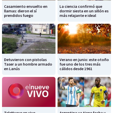
Casamiento envuelto en
La ciencia confirmó que
llamas: dieron el sí
dormir siesta en un sillón es
prendidos fuego
más relajante e ideal
Detuvieron con pistolas
Verano en junio: este otoño
Taser a un hombre armado
fue uno de los tres más
en Lanús
cálidos desde 1961
TeleNueve en vivo
Argentina ya tiene fecha y