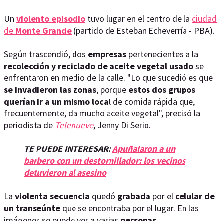
Un
violento episodio
tuvo lugar en el centro de la
ciudad
de
Monte Grande
(partido de Esteban Echeverría - PBA).
Según trascendió, dos
empresas
pertenecientes a la
recolección y reciclado de aceite vegetal usado
se
enfrentaron en medio de la calle. "Lo que sucedió es que
se invadieron las zonas
, porque
estos dos grupos
querían ir a un mismo local
de comida rápida que,
frecuentemente, da mucho aceite vegetal", precisó la
periodista de
Telenueve
, Jenny Di Serio.
TE PUEDE INTERESAR:
Apuñalaron a un
barbero con un destornillador: los vecinos
detuvieron al asesino
La
violenta secuencia
quedó
grabada
por el
celular de
un transeúnte
que se encontraba por el lugar. En las
imágenes se puede ver a varias
personas