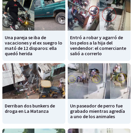
Una pareja se iba de
Entró a robar y agarró de
vacaciones y el ex suegro lo
los pelos a la hija del
mató de 12 disparos: ella
vendendor: el comerciante
quedó herida
salió a correrlo
Derriban dos bunkers de
Un paseador de perro fue
droga en La Matanza
grabado mientras agredía
a uno de los animales