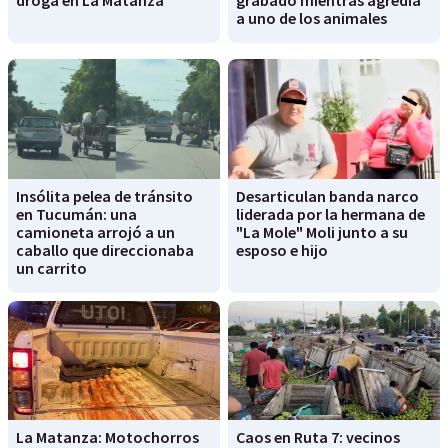
droga en La Matanza
grabado mientras agredía
a uno de los animales
Insólita pelea de tránsito
Desarticulan banda narco
en Tucumán: una
liderada por la hermana de
camioneta arrojó a un
"La Mole" Moli junto a su
caballo que direccionaba
esposo e hijo
un carrito
La Matanza: Motochorros
Caos en Ruta 7: vecinos