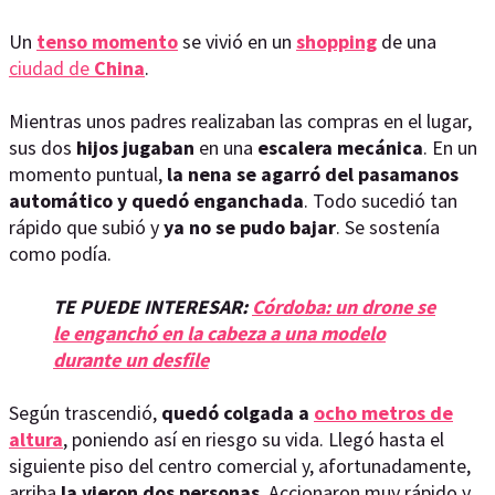
Un
tenso momento
se vivió en un
shopping
de una
ciudad de
China
.
Mientras unos padres realizaban las compras en el lugar,
sus dos
hijos jugaban
en una
escalera mecánica
. En un
momento puntual,
la nena se agarró del pasamanos
automático y quedó enganchada
. Todo sucedió tan
rápido que subió y
ya no se pudo bajar
. Se sostenía
como podía.
TE PUEDE INTERESAR:
Córdoba: un drone se
le enganchó en la cabeza a una modelo
durante un desfile
Según trascendió,
quedó colgada a
ocho metros de
altura
, poniendo así en riesgo su vida. Llegó hasta el
siguiente piso del centro comercial y, afortunadamente,
arriba
la vieron dos personas
. Accionaron muy rápido y