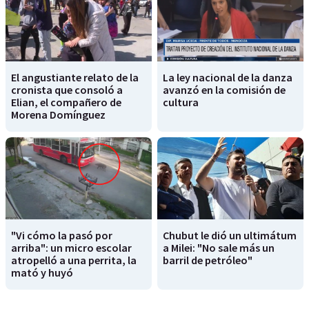
El angustiante relato de la
La ley nacional de la danza
cronista que consoló a
avanzó en la comisión de
Elian, el compañero de
cultura
Morena Domínguez
"Vi cómo la pasó por
Chubut le dió un ultimátum
arriba": un micro escolar
a Milei: "No sale más un
atropelló a una perrita, la
barril de petróleo"
mató y huyó