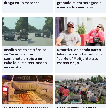
droga en La Matanza
grabado mientras agredía
a uno de los animales
Insólita pelea de tránsito
Desarticulan banda narco
en Tucumán: una
liderada por la hermana de
camioneta arrojó a un
"La Mole" Moli junto a su
caballo que direccionaba
esposo e hijo
un carrito
La Matanza: Motochorros
Caos en Ruta 7: vecinos