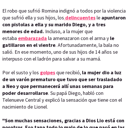
El robo que sufrió Romina indignó a todos por la violencia
que sufrió ella y sus hijos, los
delincuentes
le
apuntaron
con pistolas a ella y su marido Diego, y a tres
menores de edad.
Incluso, a la
mujer
que
estaba
embarazada
la amenazaron con el arma y
le
gatillaron en el vientre
. Afortunadamente, la bala no
salió. En ese momento, uno de sus hijos de 14 años se
interpuso con el ladrón para salvar a su mamá.
Por el susto y los
golpes
que recibió,
la mujer dio a luz
de un varón prematuro que tuvo que ser trasladado
a Neo y que permanecerá allí unas semanas para
poder desarrollarse
. Su papá Diego, habló con
Telenueve Central y explicó la sensación que tiene con el
nacimiento de Lionel.
"Son muchas sensaciones, gracias a Dios Lio está con
nosotros. Eso tapa todo lo malo de lo que pasó en las