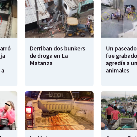
garró
Derriban dos bunkers
Un paseador
ija
de droga en La
fue grabado
Matanza
agredía a un
 a
animales