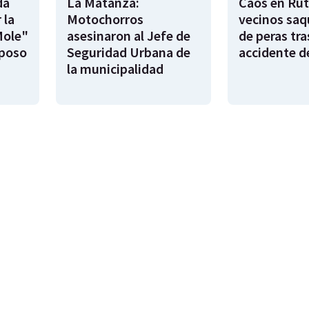
da
La Matanza:
Caos en Rut
 la
Motochorros
vecinos saq
Mole"
asesinaron al Jefe de
de peras tra
sposo
Seguridad Urbana de
accidente d
la municipalidad