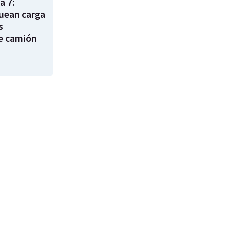
a 7:
uean carga
s
e camión