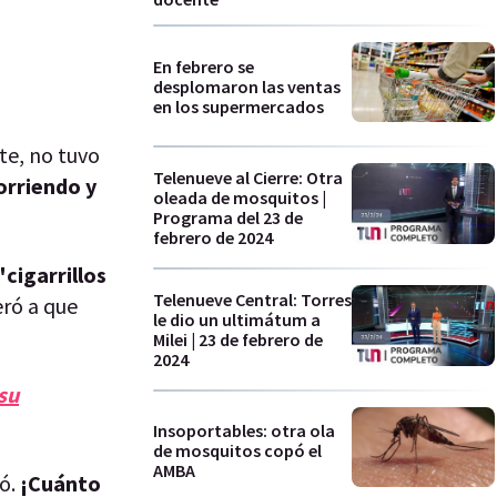
En febrero se
desplomaron las ventas
en los supermercados
te, no tuvo
Telenueve al Cierre: Otra
orriendo y
oleada de mosquitos |
Programa del 23 de
febrero de 2024
"cigarrillos
Telenueve Central: Torres
eró a que
le dio un ultimátum a
Milei | 23 de febrero de
2024
su
Insoportables: otra ola
de mosquitos copó el
AMBA
ó.
¡Cuánto