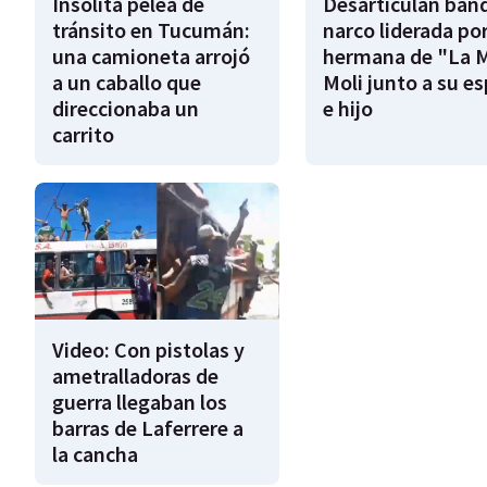
Insólita pelea de
Desarticulan ban
tránsito en Tucumán:
narco liderada por
una camioneta arrojó
hermana de "La 
a un caballo que
Moli junto a su e
direccionaba un
e hijo
carrito
Video: Con pistolas y
ametralladoras de
guerra llegaban los
barras de Laferrere a
la cancha