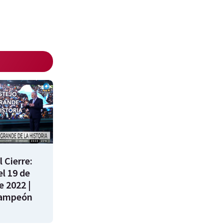
 Cierre:
l 19 de
e 2022 |
campeón