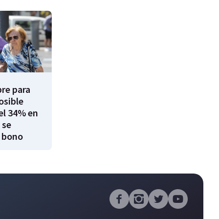
re para
osible
el 34% en
 se
 bono