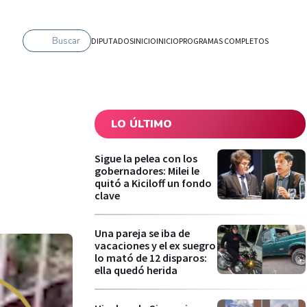
Buscar
DIPUTADOS
INICIO
INICIO
PROGRAMAS COMPLETOS
LO ÚLTIMO
Sigue la pelea con los
gobernadores: Milei le
quitó a Kiciloff un fondo
clave
Una pareja se iba de
vacaciones y el ex suegro
lo mató de 12 disparos:
ella quedó herida