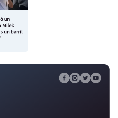
ió un
 Milei:
s un barril
"