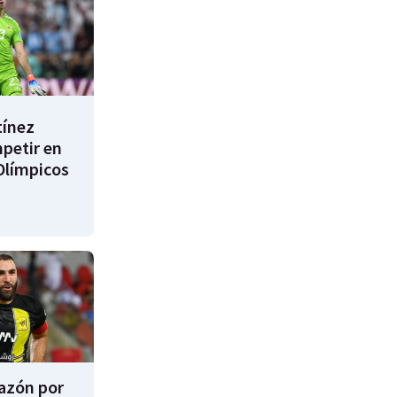
tínez
mpetir en
Olímpicos
razón por