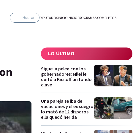
Buscar
DIPUTADOS
INICIO
INICIO
PROGRAMAS COMPLETOS
LO ÚLTIMO
con
Sigue la pelea con los
gobernadores: Milei le
quitó a Kiciloff un fondo
clave
Una pareja se iba de
vacaciones y el ex suegro
lo mató de 12 disparos:
ella quedó herida