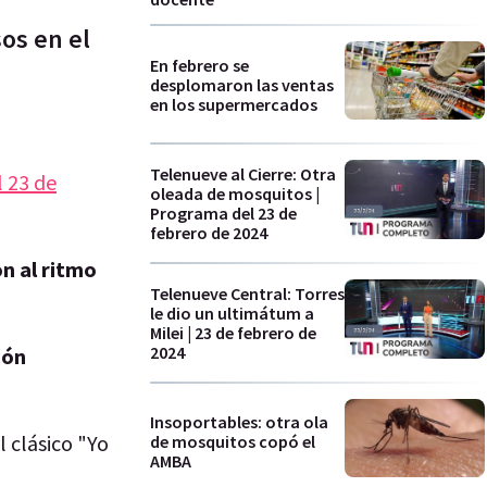
os en el
En febrero se
desplomaron las ventas
en los supermercados
Telenueve al Cierre: Otra
l 23 de
oleada de mosquitos |
Programa del 23 de
febrero de 2024
on al ritmo
Telenueve Central: Torres
le dio un ultimátum a
Milei | 23 de febrero de
2024
bón
Insoportables: otra ola
 clásico "Yo
de mosquitos copó el
AMBA