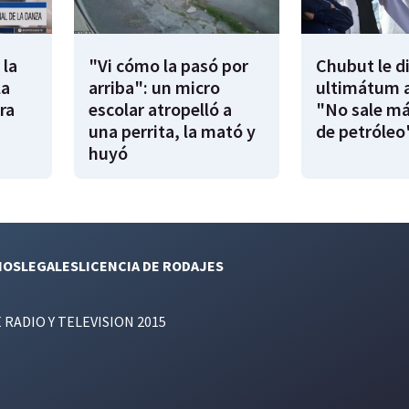
 la
"Vi cómo la pasó por
Chubut le d
la
arriba": un micro
ultimátum a
ra
escolar atropelló a
"No sale má
una perrita, la mató y
de petróleo
huyó
NOS
LEGALES
LICENCIA DE RODAJES
E RADIO Y TELEVISION 2015