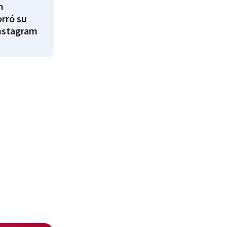
m
rró su
nstagram