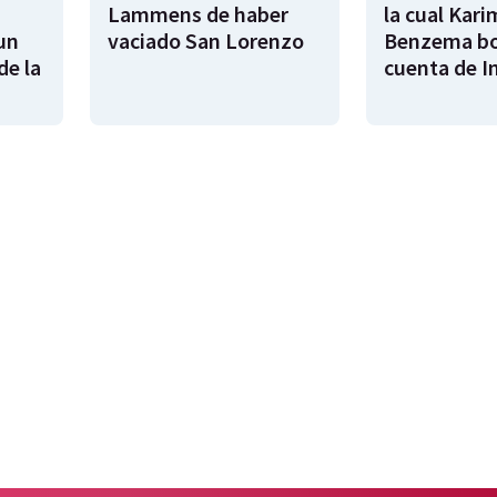
Lammens de haber
la cual Kari
un
vaciado San Lorenzo
Benzema bo
de la
cuenta de I