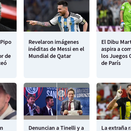
 Pipo
Revelaron imágenes
El Dibu Mar
inéditas de Messi en el
aspira a co
or de
Mundial de Qatar
los Juegos 
ceó
de París
en
Denuncian a Tinelli y a
La extraña 