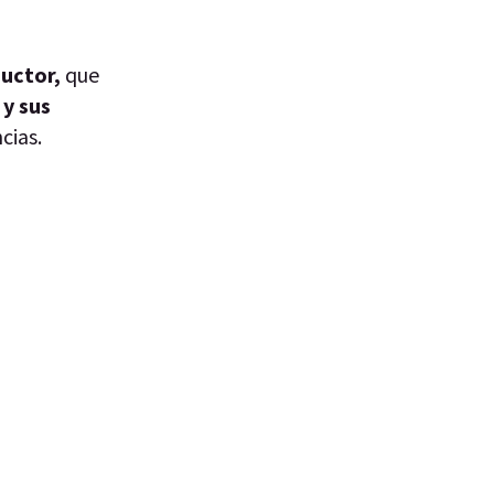
ductor,
que
 y sus
cias.