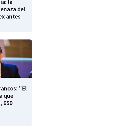
a: la
enaza del
 ex antes
rancos: "El
ía que
, 650