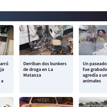
garró
Derriban dos bunkers
Un paseador
ija
de droga en La
fue grabado
Matanza
agredía a un
 a
animales