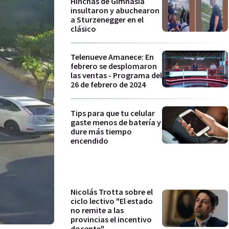
Hinchas de Gimnasia
insultaron y abuchearon
a Sturzenegger en el
clásico
Telenueve Amanece: En
febrero se desplomaron
las ventas - Programa del
26 de febrero de 2024
Tips para que tu celular
gaste menos de batería y
dure más tiempo
encendido
Nicolás Trotta sobre el
ciclo lectivo "El estado
no remite a las
provincias el incentivo
docente"