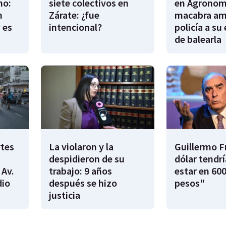
no:
siete colectivos en
en Agronomí
n
Zárate: ¿fue
macabra am
 es
intencional?
policía a su
de balearla
rtes
La violaron y la
Guillermo F
despidieron de su
dólar tendr
 Av.
trabajo: 9 años
estar en 600
dio
después se hizo
pesos"
justicia