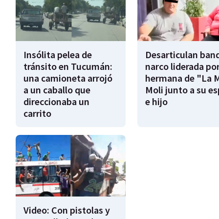
Insólita pelea de
Desarticulan ban
tránsito en Tucumán:
narco liderada por
una camioneta arrojó
hermana de "La 
a un caballo que
Moli junto a su e
direccionaba un
e hijo
carrito
Video: Con pistolas y