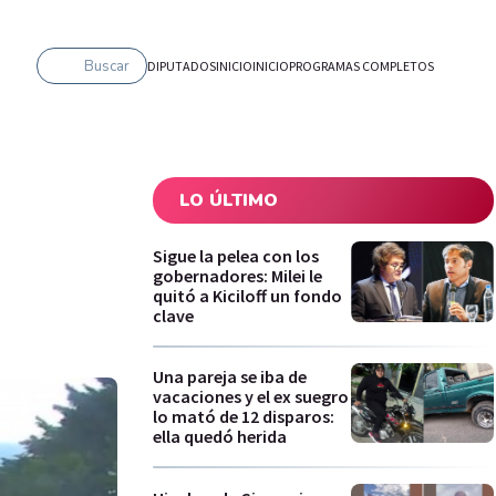
Buscar
DIPUTADOS
INICIO
INICIO
PROGRAMAS COMPLETOS
LO ÚLTIMO
Sigue la pelea con los
gobernadores: Milei le
quitó a Kiciloff un fondo
clave
Una pareja se iba de
vacaciones y el ex suegro
lo mató de 12 disparos:
ella quedó herida