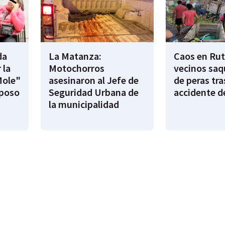
da
La Matanza:
Caos en Rut
 la
Motochorros
vecinos saq
Mole"
asesinaron al Jefe de
de peras tra
sposo
Seguridad Urbana de
accidente d
la municipalidad