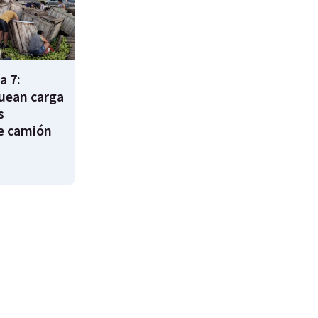
a 7:
uean carga
s
e camión