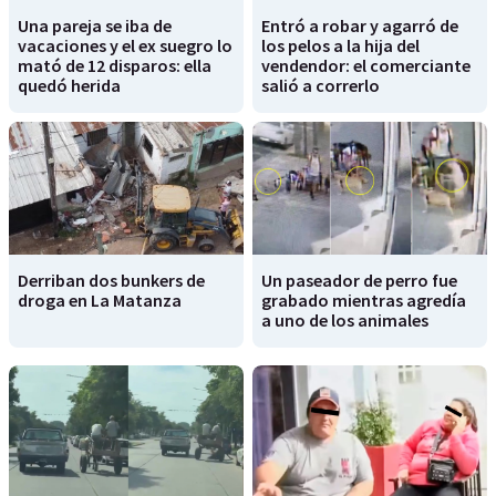
Una pareja se iba de
Entró a robar y agarró de
vacaciones y el ex suegro lo
los pelos a la hija del
mató de 12 disparos: ella
vendendor: el comerciante
quedó herida
salió a correrlo
Derriban dos bunkers de
Un paseador de perro fue
droga en La Matanza
grabado mientras agredía
a uno de los animales