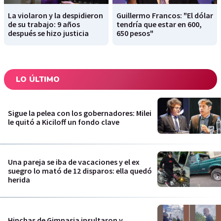
La violaron y la despidieron
Guillermo Francos: "El dólar
de su trabajo: 9 años
tendría que estar en 600,
después se hizo justicia
650 pesos"
LO ÚLTIMO
Sigue la pelea con los gobernadores: Milei
le quitó a Kiciloff un fondo clave
Una pareja se iba de vacaciones y el ex
suegro lo mató de 12 disparos: ella quedó
herida
Hinchas de Gimnasia insultaron y