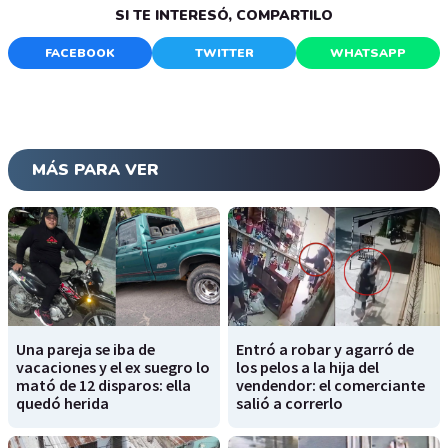
SI TE INTERESÓ, COMPARTILO
FACEBOOK
TWITTER
WHATSAPP
MÁS PARA VER
Una pareja se iba de
Entró a robar y agarró de
vacaciones y el ex suegro lo
los pelos a la hija del
mató de 12 disparos: ella
vendendor: el comerciante
quedó herida
salió a correrlo