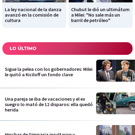
La ley nacional de la danza
Chubut le dió un ultimátum
avanzó en la comisión de
a Milei: "No sale más un
cultura
barril de petróleo"
LO ÚLTIMO
Sigue la pelea con los gobernadores: Milei
le quitó a Kiciloff un fondo clave
Una pareja se iba de vacaciones y el ex
suegro lo mató de 12 disparos: ella quedó
herida
Hinchas de Gimnasia insultaron y