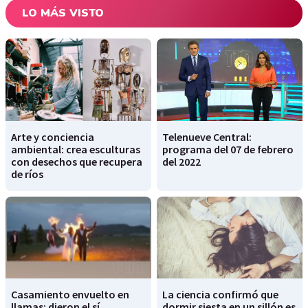
LO MÁS VISTO
Arte y conciencia
Telenueve Central:
ambiental: crea esculturas
programa del 07 de febrero
con desechos que recupera
del 2022
de ríos
Casamiento envuelto en
La ciencia confirmó que
llamas: dieron el sí
dormir siesta en un sillón es