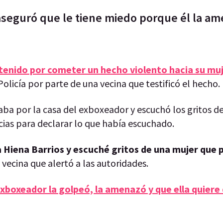
 aseguró que le tiene miedo porque él la a
tenido por cometer un hecho violento hacia su mu
olicía por parte de una vecina que testificó el hecho.
aba por la casa del exboxeador y escuchó los gritos de
as para declarar lo que había escuchado.
la Hiena Barrios y escuché gritos de una mujer que 
la vecina que alertó a las autoridades.
xboxeador la golpeó, la amenazó y que ella quiere