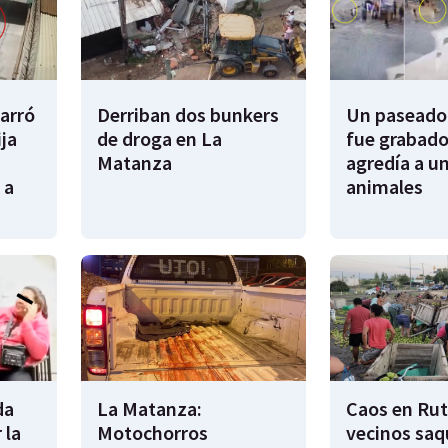
garró
Derriban dos bunkers
Un paseador
ija
de droga en La
fue grabado
Matanza
agredía a un
 a
animales
da
La Matanza:
Caos en Rut
 la
Motochorros
vecinos saq