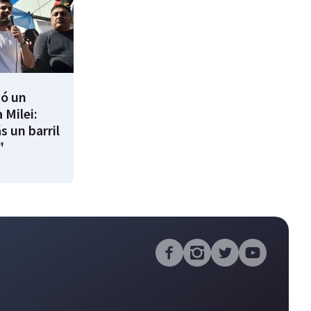
ió un
 Milei:
s un barril
"