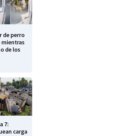
 de perro
 mientras
o de los
a 7:
uean carga