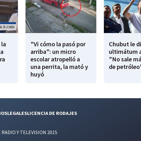
 la
"Vi cómo la pasó por
Chubut le d
la
arriba": un micro
ultimátum a
ra
escolar atropelló a
"No sale má
una perrita, la mató y
de petróleo
huyó
NOS
LEGALES
LICENCIA DE RODAJES
E RADIO Y TELEVISION 2015