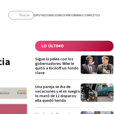
Buscar
DIPUTADOS
INICIO
INICIO
PROGRAMAS COMPLETOS
LO ÚLTIMO
cia
Sigue la pelea con los
gobernadores: Milei le
quitó a Kiciloff un fondo
clave
Una pareja se iba de
vacaciones y el ex suegro
lo mató de 12 disparos:
ella quedó herida