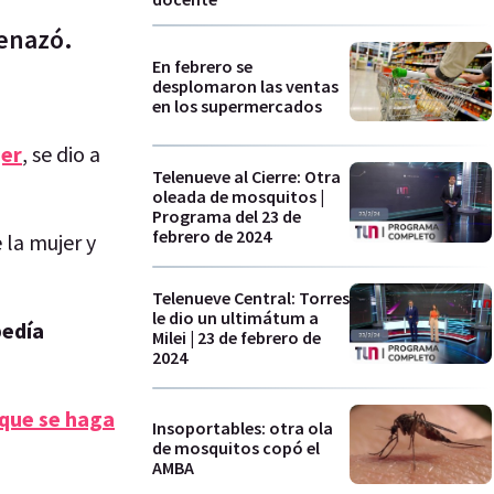
menazó.
En febrero se
desplomaron las ventas
en los supermercados
jer
, se dio a
Telenueve al Cierre: Otra
oleada de mosquitos |
Programa del 23 de
febrero de 2024
 la mujer y
Telenueve Central: Torres
le dio un ultimátum a
pedía
Milei | 23 de febrero de
2024
 que se haga
Insoportables: otra ola
de mosquitos copó el
AMBA