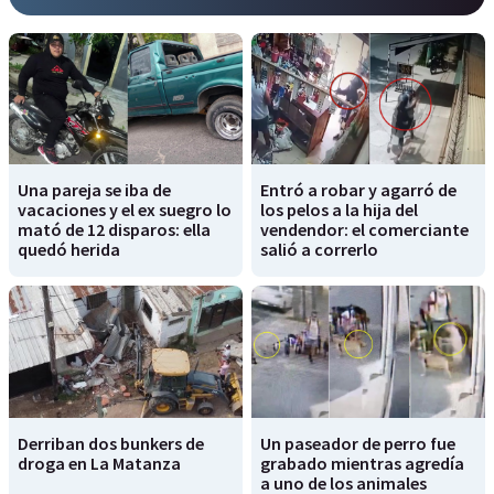
Una pareja se iba de
Entró a robar y agarró de
vacaciones y el ex suegro lo
los pelos a la hija del
mató de 12 disparos: ella
vendendor: el comerciante
quedó herida
salió a correrlo
Derriban dos bunkers de
Un paseador de perro fue
droga en La Matanza
grabado mientras agredía
a uno de los animales