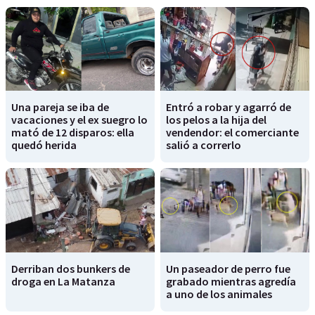
Una pareja se iba de
Entró a robar y agarró de
vacaciones y el ex suegro lo
los pelos a la hija del
mató de 12 disparos: ella
vendendor: el comerciante
quedó herida
salió a correrlo
Derriban dos bunkers de
Un paseador de perro fue
droga en La Matanza
grabado mientras agredía
a uno de los animales