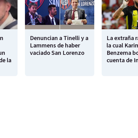
en
Denuncian a Tinelli y a
La extraña 
Lammens de haber
la cual Kari
un
vaciado San Lorenzo
Benzema bo
de la
cuenta de I