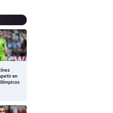
tínez
mpetir en
Olímpicos