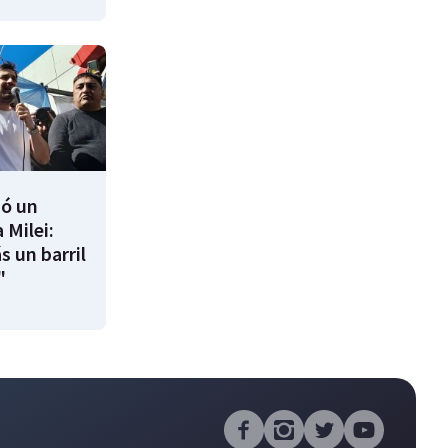
ió un
 Milei:
s un barril
"