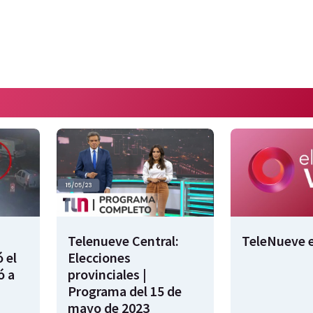
Telenueve Central:
TeleNueve e
 el
Elecciones
ó a
provinciales |
Programa del 15 de
mayo de 2023