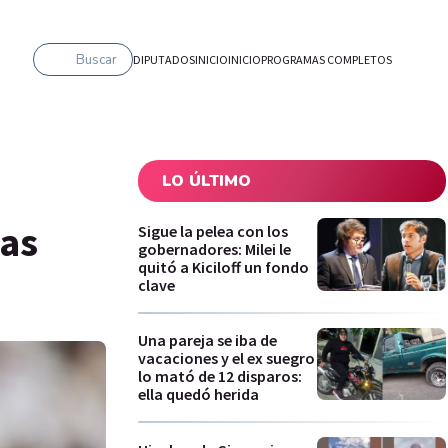
Buscar
DIPUTADOS
INICIO
INICIO
PROGRAMAS COMPLETOS
LO ÚLTIMO
las
Sigue la pelea con los
gobernadores: Milei le
quitó a Kiciloff un fondo
clave
Una pareja se iba de
vacaciones y el ex suegro
lo mató de 12 disparos:
ella quedó herida