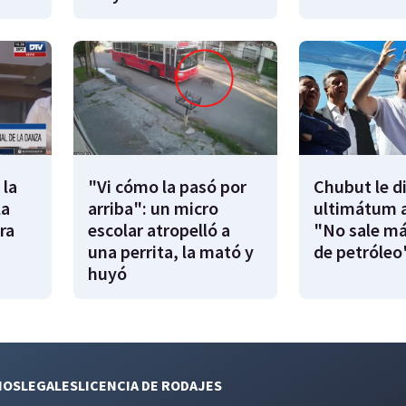
 la
"Vi cómo la pasó por
Chubut le d
la
arriba": un micro
ultimátum a
ra
escolar atropelló a
"No sale má
una perrita, la mató y
de petróleo
huyó
NOS
LEGALES
LICENCIA DE RODAJES