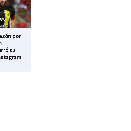
razón por
m
rró su
nstagram