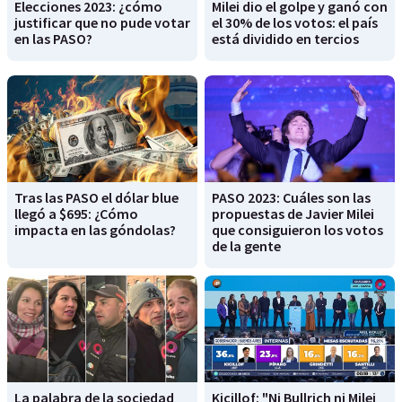
Elecciones 2023: ¿cómo
Milei dio el golpe y ganó con
justificar que no pude votar
el 30% de los votos: el país
en las PASO?
está dividido en tercios
Tras las PASO el dólar blue
PASO 2023: Cuáles son las
llegó a $695: ¿Cómo
propuestas de Javier Milei
impacta en las góndolas?
que consiguieron los votos
de la gente
La palabra de la sociedad
Kicillof: "Ni Bullrich ni Milei