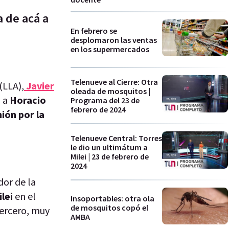
a de acá a
En febrero se
desplomaron las ventas
en los supermercados
Telenueve al Cierre: Otra
(LLA),
Javier
oleada de mosquitos |
a a
Horacio
Programa del 23 de
febrero de 2024
ión por la
Telenueve Central: Torres
le dio un ultimátum a
Milei | 23 de febrero de
2024
or de la
lei
en el
Insoportables: otra ola
de mosquitos copó el
tercero, muy
AMBA