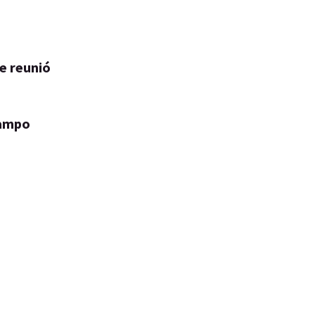
e reunió
campo