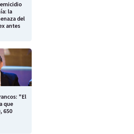
femicidio
a: la
enaza del
 ex antes
rancos: "El
ía que
, 650