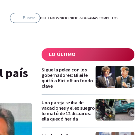
Buscar
DIPUTADOS
INICIO
INICIO
PROGRAMAS COMPLETOS
LO ÚLTIMO
l país
Sigue la pelea con los
gobernadores: Milei le
quitó a Kiciloff un fondo
clave
Una pareja se iba de
vacaciones y el ex suegro
lo mató de 12 disparos:
ella quedó herida