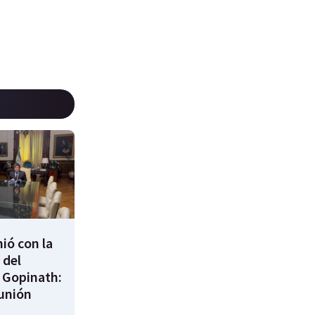
nió con la
 del
 Gopinath:
unión