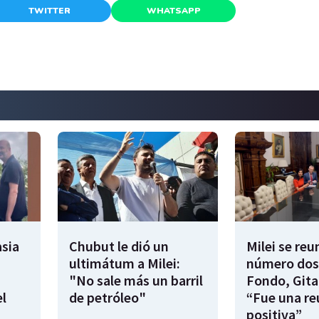
TWITTER
WHATSAPP
sia
Chubut le dió un
Milei se reu
ultimátum a Milei:
número dos
"No sale más un barril
Fondo, Gita
l
de petróleo"
“Fue una re
positiva”