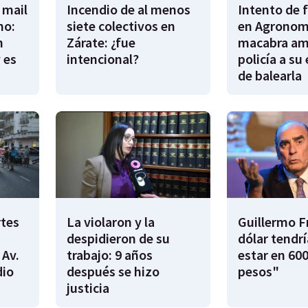
 mail
Incendio de al menos
Intento de 
no:
siete colectivos en
en Agronomí
n
Zárate: ¿fue
macabra am
 es
intencional?
policía a su
de balearla
rtes
La violaron y la
Guillermo F
despidieron de su
dólar tendr
 Av.
trabajo: 9 años
estar en 600
dio
después se hizo
pesos"
justicia