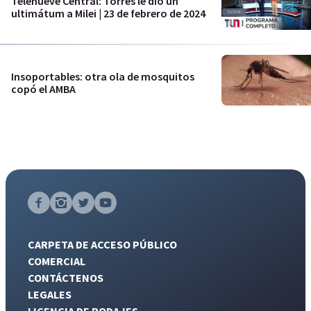
Telenueve Central: Torres le dio un
ultimátum a Milei | 23 de febrero de 2024
Insoportables: otra ola de mosquitos
copó el AMBA
CARPETA DE ACCESO PÚBLICO
COMERCIAL
CONTÁCTENOS
LEGALES
LICENCIA DE RODAJES