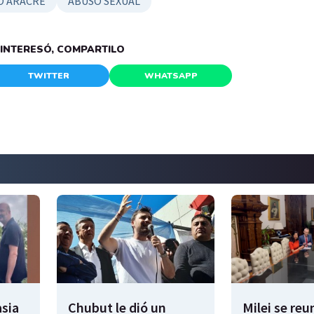
O ARACRE
ABUSO SEXUAL
E INTERESÓ, COMPARTILO
TWITTER
WHATSAPP
sia
Chubut le dió un
Milei se reu