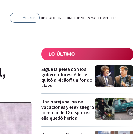
Buscar
DIPUTADOS
INICIO
INICIO
PROGRAMAS COMPLETOS
LO ÚLTIMO
l,
Sigue la pelea con los
gobernadores: Milei le
quitó a Kiciloff un fondo
clave
Una pareja se iba de
vacaciones y el ex suegro
lo mató de 12 disparos:
ella quedó herida