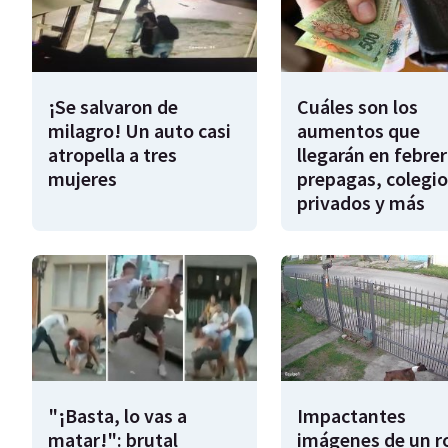
¡Se salvaron de
Cuáles son los
milagro! Un auto casi
aumentos que
atropella a tres
llegarán en febrer
mujeres
prepagas, colegio
privados y más
"¡Basta, lo vas a
Impactantes
matar!": brutal
imágenes de un r