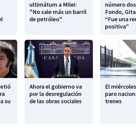
ultimátum a Milei:
número dos
"No sale más un barril
Fondo, Gita
l
de petróleo"
“Fue una re
positiva”
metió
Ahora el gobierno va
El miércoles
ra
por la desregulación
paro nacion
sa su
de las obras sociales
trenes