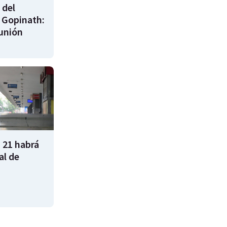
 del
 Gopinath:
unión
 21 habrá
al de