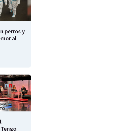
n perros y
emor al
l
"Tengo