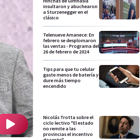
Hinchas de Gimnasia
insultaron y abuchearon
a Sturzenegger en el
clásico
Telenueve Amanece: En
febrero se desplomaron
las ventas - Programa del
26 de febrero de 2024
Tips para que tu celular
gaste menos de batería y
dure más tiempo
encendido
Nicolás Trotta sobre el
ciclo lectivo "El estado
no remite a las
provincias el incentivo
docente"