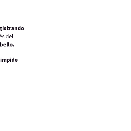
egistrando
s del
bello.
 impide