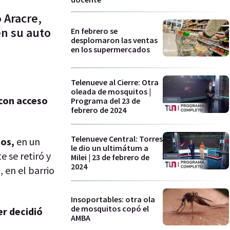
 Aracre,
én su auto
En febrero se
desplomaron las ventas
en los supermercados
Telenueve al Cierre: Otra
oleada de mosquitos |
 con acceso
Programa del 23 de
febrero de 2024
Telenueve Central: Torres
ños,
en un
le dio un ultimátum a
e se retiró y
Milei | 23 de febrero de
2024
 en el barrio
Insoportables: otra ola
de mosquitos copó el
er decidió
AMBA