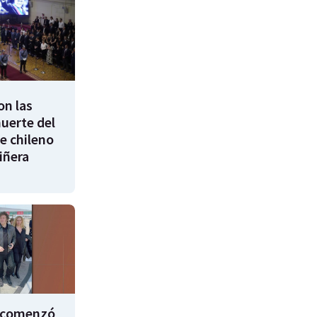
on las
uerte del
e chileno
iñera
i comenzó