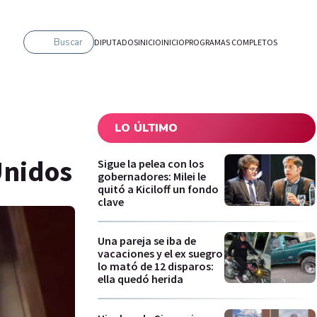
Buscar
DIPUTADOS
INICIO
INICIO
PROGRAMAS COMPLETOS
LO ÚLTIMO
Unidos
Sigue la pelea con los
gobernadores: Milei le
quitó a Kiciloff un fondo
clave
Una pareja se iba de
vacaciones y el ex suegro
lo mató de 12 disparos:
ella quedó herida