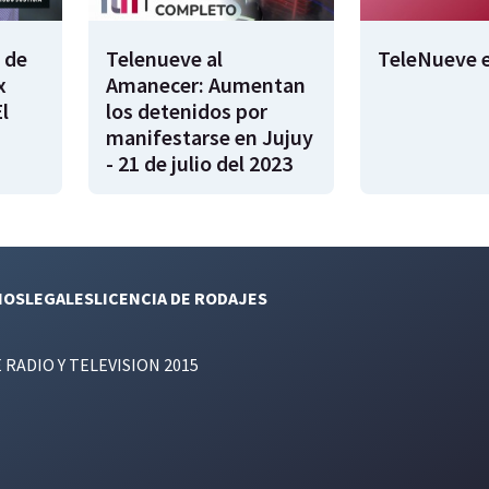
 de
Telenueve al
TeleNueve e
x
Amanecer: Aumentan
l
los detenidos por
manifestarse en Jujuy
- 21 de julio del 2023
NOS
LEGALES
LICENCIA DE RODAJES
E RADIO Y TELEVISION 2015