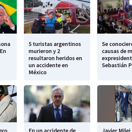
rsona
5 turistas argentinos
Se conocier
"En
murieron y 2
causas de m
resultaron heridos en
expresident
un accidente en
Sebastián P
México
tero
En un accidente de
Javier Mile