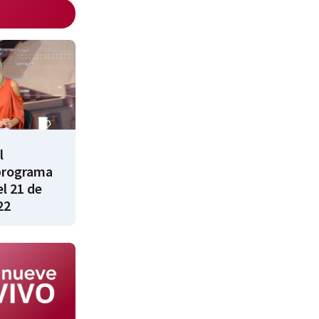
l
programa
l 21 de
22