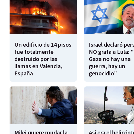
Un edificio de 14 pisos
Israel declaró pe
fue totalmente
NO grata a Lula: 
destruido por las
Gaza no hay una
llamas en Valencia,
guerra, hay un
España
genocidio"
Milei quiere mudar la
Así era el helicóp